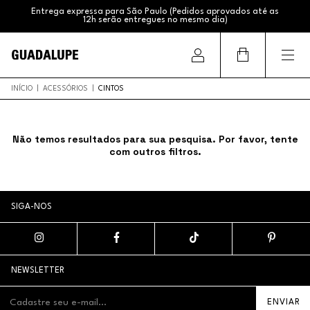
Entrega expressa para São Paulo (Pedidos aprovados até as
12h serão entregues no mesmo dia)
Frete Grátis (Sul e Sudeste acima de R$399,99 / Brasil acima
de R$799,99)
INÍCIO
|
ACESSÓRIOS
|
CINTOS
Não temos resultados para sua pesquisa. Por favor, tente
com outros filtros.
SIGA-NOS
NEWSLETTER