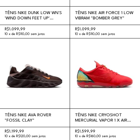
TÊNIS NIKE DUNK LOW WN'S
TÊNIS NIKE AIR FORCE 1 LOW
'WIND DOWN FEET UP'
VIBRAM "BOMBER GREY"
"HYDROGEN BLUE"
R$1.099,99
R$1.099,99
10
x
de
R$110,00
sem juros
10
x
de
R$110,00
sem juros
TÊNIS NIKE AVA ROVER
TÊNIS NIKE CRYOSHOT
"FOSSIL CLAY"
MERCURIAL VAPOR 1 X AIR
JORDAN "UNIVERSITY RED"
R$1.199,99
R$1.599,99
10
x
de
R$120,00
sem juros
10
x
de
R$160,00
sem juros