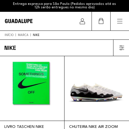
Entrega expressa para São Paulo (Pedidos aprovados até as
12h serão entregues no mesmo dia)
Frete Grátis (Sul e Sudeste acima de R$399,99 / Brasil acima
de R$799,99)
INÍCIO
|
MARCA
|
NIKE
NIKE
LIVRO TASCHEN NIKE
CHUTEIRA NIKE AIR ZOOM