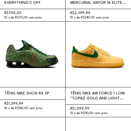
EVERYTHING'S OFF
MERCURIAL VAPOR 16 ELITE
FG SE X PATTA "WAVES PACK
BLACK WHITE"
R$700,00
R$2.399,99
10
x
de
R$70,00
sem juros
10
x
de
R$240,00
sem juros
TÊNIS NIKE SHOX R4 SP
TÊNIS NIKE AIR FORCE 1 LOW
"TOPAZ GOLD AND LIGHT
LASER ORANGE"
R$1.399,99
10
x
de
R$140,00
sem juros
R$1.099,99
10
x
de
R$110,00
sem juros