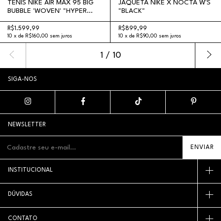
TÊNIS NIKE AIR MAX 95 BIG
JAQUETA NIKE X NOCTA W'S
BUBBLE 'WOVEN' "HYPER
"BLACK"
PINK GREY STRIKE"
R$1.599,99
R$899,99
10
x
de
R$160,00
sem juros
10
x
de
R$90,00
sem juros
1
/
10
SIGA-NOS
NEWSLETTER
INSTITUCIONAL
DÚVIDAS
CONTATO