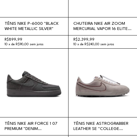
TÊNIS NIKE P-6000 "BLACK
CHUTEIRA NIKE AIR ZOOM
WHITE METALLIC SILVER"
MERCURIAL VAPOR 16 ELITE
FG SE X PATTA "NOISE AQUA
AND METALLIC SILVER"
R$899,99
R$2.399,99
10
x
de
R$90,00
sem juros
10
x
de
R$240,00
sem juros
TÊNIS NIKE AIR FORCE 1 07
TÊNIS NIKE ASTROGRABBER
PREMIUM "DENIM
LEATHER SE "COLLEGE
ANTHRACITE"
GREY"