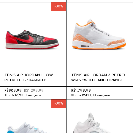
-
30
%
TÊNIS AIR JORDAN 1 LOW
TÊNIS AIR JORDAN 3 RETRO
RETRO OG "BANNED"
WN'S "WHITE AND ORANGE
PEEL"
R$909,99
R$1.299,99
R$1.799,99
10
x
de
R$91,00
sem juros
10
x
de
R$180,00
sem juros
-
30
%