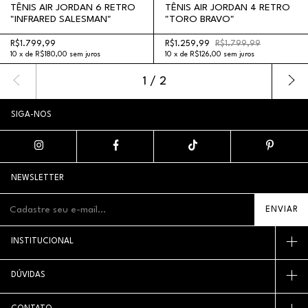
TÊNIS AIR JORDAN 6 RETRO
TÊNIS AIR JORDAN 4 RETRO
"INFRARED SALESMAN"
"TORO BRAVO"
R$1.799,99
R$1.259,99
R$1.799,99
10
x
de
R$180,00
sem juros
10
x
de
R$126,00
sem juros
1
/
2
SIGA-NOS
NEWSLETTER
INSTITUCIONAL
DÚVIDAS