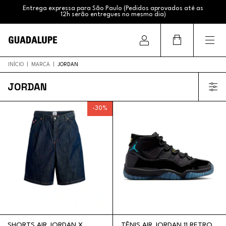
Entrega expressa para São Paulo (Pedidos aprovados até as
12h serão entregues no mesmo dia)
Frete Grátis (Sul e Sudeste acima de R$399,99 / Brasil acima
de R$799,99)
INÍCIO
|
MARCA
|
JORDAN
JORDAN
-
30
%
SHORTS AIR JORDAN X
TÊNIS AIR JORDAN 11 RETRO