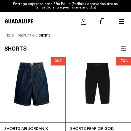
Entrega expressa para São Paulo (Pedidos aprovados até as
12h serão entregues no mesmo dia)
Frete Grátis (Sul e Sudeste acima de R$399,99 / Brasil acima
de R$799,99)
INÍCIO
|
VESTUÁRIO
|
SHORTS
SHORTS
-
30
%
-
70
%
SHORTS AIR JORDAN X
SHORTS FEAR OF GOD