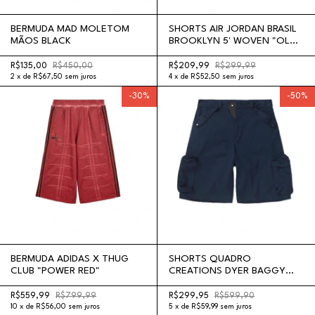
BERMUDA MAD MOLETOM
SHORTS AIR JORDAN BRASIL
MÃOS BLACK
BROOKLYN 5' WOVEN "OLD
ROYAL"
R$135,00
R$450,00
R$209,99
R$299,99
2
x
de
R$67,50
sem juros
4
x
de
R$52,50
sem juros
-
30
%
-
50
%
BERMUDA ADIDAS X THUG
SHORTS QUADRO
CLUB "POWER RED"
CREATIONS DYER BAGGY
SHORTS NAVY BLUE
R$559,99
R$799,99
R$299,95
R$599,90
10
x
de
R$56,00
sem juros
5
x
de
R$59,99
sem juros