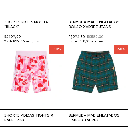
SHORTS NIKE X NOCTA
BERMUDA MAD ENLATADOS
"BLACK"
BOLSO XADREZ JEANS
R$499,99
R$294,50
R$589,00
9
x
de
R$55,55
sem juros
5
x
de
R$58,90
sem juros
-
50
%
-
50
%
SHORTS ADIDAS TIGHTS X
BERMUDA MAD ENLATADOS
BAPE "PINK"
CARGO XADREZ