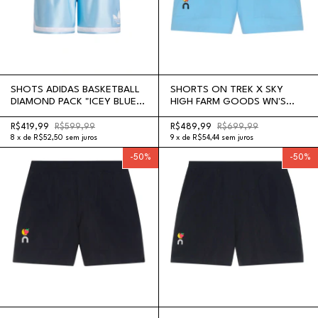
SHOTS ADIDAS BASKETBALL
SHORTS ON TREK X SKY
DIAMOND PACK "ICEY BLUE
HIGH FARM GOODS WN'S
WHITE"
"GOURAMI"
R$419,99
R$599,99
R$489,99
R$699,99
8
x
de
R$52,50
sem juros
9
x
de
R$54,44
sem juros
-
50
%
-
50
%