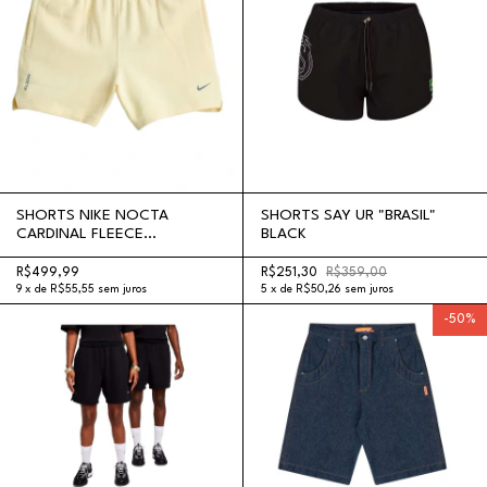
SHORTS NIKE NOCTA
SHORTS SAY UR "BRASIL"
CARDINAL FLEECE
BLACK
"ALABASTER"
R$499,99
R$251,30
R$359,00
9
x
de
R$55,55
sem juros
5
x
de
R$50,26
sem juros
-
50
%