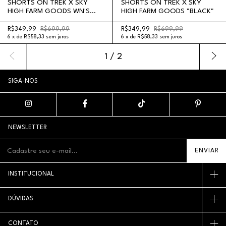
SHORTS ON TREK X SKY
SHORTS ON TREK X SKY
HIGH FARM GOODS WN'S
HIGH FARM GOODS "BLACK"
"BLACK"
R$349,99
R$699,99
R$349,99
R$699,99
6
x
de
R$58,33
sem juros
6
x
de
R$58,33
sem juros
1
/
2
SIGA-NOS
NEWSLETTER
INSTITUCIONAL
DÚVIDAS
CONTATO