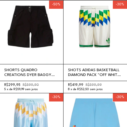
-
50
%
-
30
%
SHORTS QUADRO
SHOTS ADIDAS BASKETBALL
CREATIONS DYER BAGGY
DIAMOND PACK "OFF WHITE
SHORTS BLACK
GREEN"
R$299,95
R$599,90
R$419,99
R$599,99
5
x
de
R$59,99
sem juros
8
x
de
R$52,50
sem juros
-
30
%
-
30
%