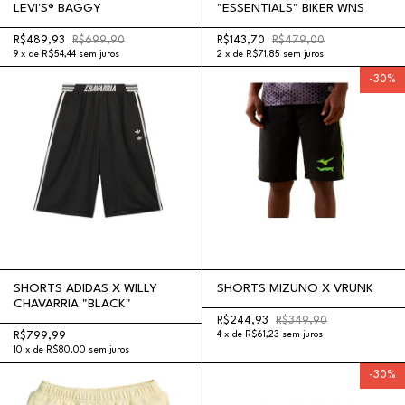
LEVI'S® BAGGY
"ESSENTIALS" BIKER WNS
R$489,93
R$699,90
R$143,70
R$479,00
9
x
de
R$54,44
sem juros
2
x
de
R$71,85
sem juros
-
30
%
SHORTS ADIDAS X WILLY
SHORTS MIZUNO X VRUNK
CHAVARRIA "BLACK"
R$244,93
R$349,90
4
x
de
R$61,23
sem juros
R$799,99
10
x
de
R$80,00
sem juros
-
30
%