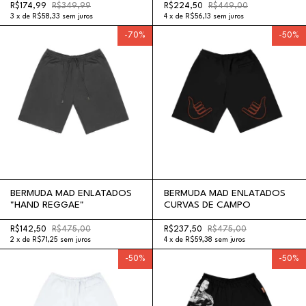
R$174,99
R$349,99
R$224,50
R$449,00
3
x
de
R$58,33
sem juros
4
x
de
R$56,13
sem juros
-
70
%
-
50
%
BERMUDA MAD ENLATADOS
BERMUDA MAD ENLATADOS
"HAND REGGAE"
CURVAS DE CAMPO
R$142,50
R$475,00
R$237,50
R$475,00
2
x
de
R$71,25
sem juros
4
x
de
R$59,38
sem juros
-
50
%
-
50
%