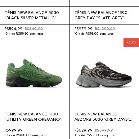
TÊNIS NEW BALANCE 5030
TÊNIS NEW BALANCE 1890
"BLACK SILVER METALLIC"
GREY DAY "SLATE GREY"
R$594,99
R$849,99
R$979,99
R$1.399,99
10
x
de
R$59,50
sem juros
10
x
de
R$98,00
sem juros
-
30
%
TÊNIS NEW BALANCE 1000
TÊNIS NEW BALANCE
"UTILITY GREEN OREGANO"
ABZORB 5030 'GREY DAYS'
"MAGNET DARK SILVER
METALLIC"
R$999,99
R$629,99
R$899,99
10
x
de
R$100,00
sem juros
10
x
de
R$63,00
sem juros