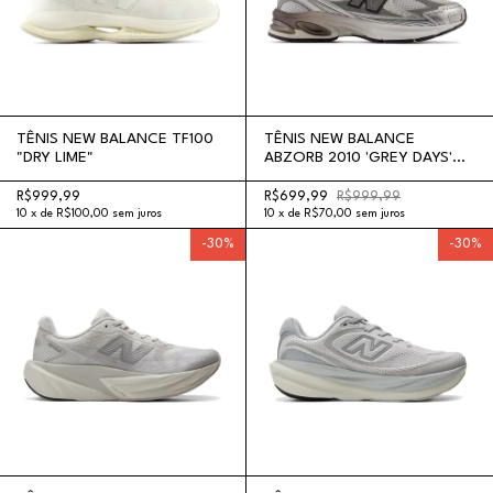
TÊNIS NEW BALANCE TF100
TÊNIS NEW BALANCE
"DRY LIME"
ABZORB 2010 'GREY DAYS'
"BLACK SILVER METALLIC"
R$999,99
R$699,99
R$999,99
10
x
de
R$100,00
sem juros
10
x
de
R$70,00
sem juros
-
30
%
-
30
%