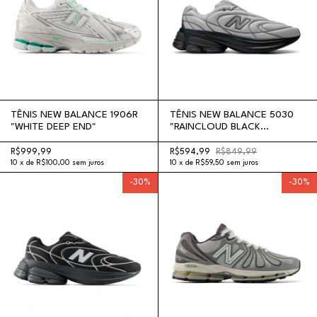
TÊNIS NEW BALANCE 1906R
TÊNIS NEW BALANCE 5030
"WHITE DEEP END"
"RAINCLOUD BLACK
METALLIC"
R$999,99
R$594,99
R$849,99
10
x
de
R$100,00
sem juros
10
x
de
R$59,50
sem juros
-
30
%
-
30
%