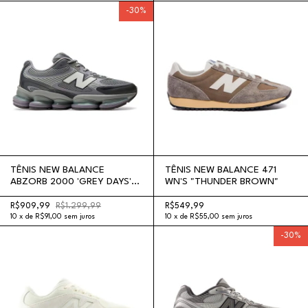
-
30
%
TÊNIS NEW BALANCE
TÊNIS NEW BALANCE 471
ABZORB 2000 'GREY DAYS'
WN'S "THUNDER BROWN"
"TRUFFLE SALT
CASTLEROCK"
R$909,99
R$1.299,99
R$549,99
10
x
de
R$91,00
sem juros
10
x
de
R$55,00
sem juros
-
30
%