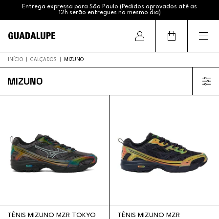
Entrega expressa para São Paulo (Pedidos aprovados até as
12h serão entregues no mesmo dia)
Frete Grátis (Sul e Sudeste acima de R$399,99 / Brasil acima
de R$799,99)
INÍCIO
|
CALÇADOS
|
MIZUNO
MIZUNO
TÊNIS MIZUNO MZR TOKYO
TÊNIS MIZUNO MZR