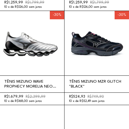
R$1.259,99
R$1.799,99
R$1.259,99
R$1.799,99
10
x
de
R$126,00
sem juros
10
x
de
R$126,00
sem juros
-
30
%
-
30
%
TÊNIS MIZUNO WAVE
TÊNIS MIZUNO MZR GLITCH
PROPHECY MORELIA NEO
"BLACK"
"SILVER"
R$1.679,99
R$2.399,99
R$524,93
R$749,90
10
x
de
R$168,00
sem juros
10
x
de
R$52,49
sem juros