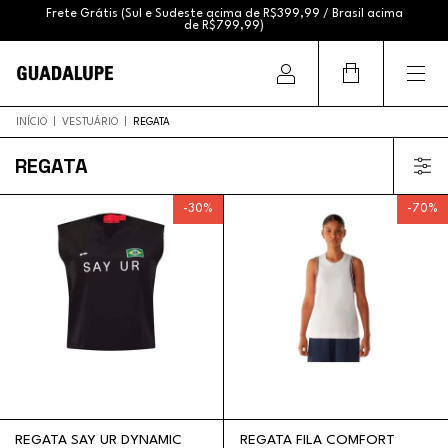
12h serão entregues no mesmo dia)
Frete Grátis (Sul e Sudeste acima de R$399,99 / Brasil acima
de R$799,99)
INÍCIO
|
VESTUÁRIO
|
REGATA
REGATA
-
30
%
-
70
%
REGATA SAY UR DYNAMIC
REGATA FILA COMFORT