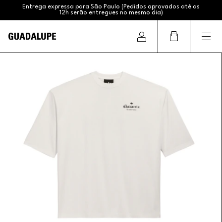
Entrega expressa para São Paulo (Pedidos aprovados até as
12h serão entregues no mesmo dia)
Frete Grátis (Sul e Sudeste acima de R$399,99 / Brasil acima
de R$799,99)