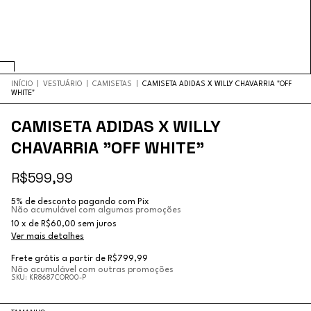
INÍCIO
|
VESTUÁRIO
|
CAMISETAS
|
CAMISETA ADIDAS X WILLY CHAVARRIA "OFF
WHITE"
CAMISETA ADIDAS X WILLY
CHAVARRIA "OFF WHITE"
R$599,99
5% de desconto
pagando com Pix
Não acumulável com algumas promoções
10
x
de
R$60,00
sem juros
Ver mais detalhes
Frete grátis
a partir de
R$799,99
Não acumulável com outras promoções
SKU:
KR8687COR00-P