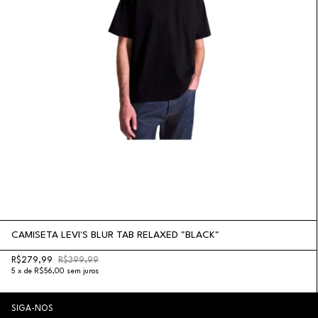
CAMISETA LEVI'S BLUR TAB RELAXED "BLACK"
R$279,99
R$399,99
5
x
de
R$56,00
sem juros
SIGA-NOS